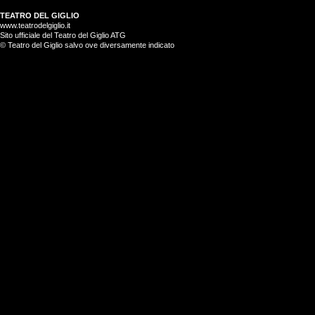
TEATRO DEL GIGLIO
www.teatrodelgiglio.it
Sito ufficiale del Teatro del Giglio ATG
© Teatro del Giglio salvo ove diversamente indicato