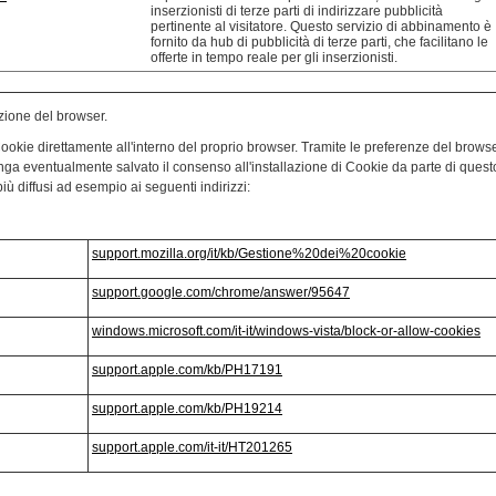
inserzionisti di terze parti di indirizzare pubblicità
pertinente al visitatore. Questo servizio di abbinamento è
fornito da hub di pubblicità di terze parti, che facilitano le
offerte in tempo reale per gli inserzionisti.
zione del browser.
Cookie direttamente all'interno del proprio browser. Tramite le preferenze del browse
 venga eventualmente salvato il consenso all'installazione di Cookie da parte di quest
ù diffusi ad esempio ai seguenti indirizzi:
support.mozilla.org/it/kb/Gestione%20dei%20cookie
support.google.com/chrome/answer/95647
windows.microsoft.com/it-it/windows-vista/block-or-allow-cookies
support.apple.com/kb/PH17191
support.apple.com/kb/PH19214
support.apple.com/it-it/HT201265