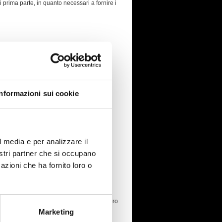
 prima parte, in quanto necessari a fornire i
ne che compongono il Sito.
Informazioni sui cookie
l media e per analizzare il
diverse da quella adottata da
nostri partner che si occupano
azioni che ha fornito loro o
dia e per analizzare il nostro traffico.
 pubblicità e social media, i quali potrebbero
Marketing