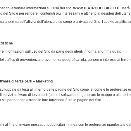
per collezionare informazioni sull’uso del sito.
WWW.TEATRODELGIGLIO.IT
userà 
zo del Sito e per rendere i contenuti più interessanti e attinenti ai desideri dell’utenz
ma anonima sull’attività dell’utenza e su come è arrivata sul Sito. I cookie analitici 
atistiche
iere informazioni sull’uso del Sito da parte degli utenti in forma anonima quali:
del traffico di provenienza, provenienza geografica, età, genere e interessi ai fini
ftware di terze parti – Marketing
 sviluppate da terzi all’interno delle pagine del Sito come le icone e le preferenze e
di servizi software di terze parti (come i software per generare le mappe e ulteriori s
 siti partner che offrono le loro funzionalità tra le pagine del Sito.
ti al fine di inviare messaggi pubblicitari in linea con le preferenze manifestate dall