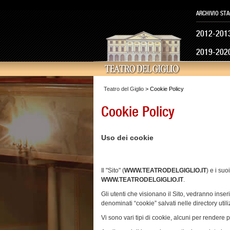
ARCHIVIO STA
2012-201
2019-202
Teatro del Giglio
> Cookie Policy
Cookie Policy
Uso dei cookie
Il "Sito" (
WWW.TEATRODELGIGLIO.IT
) e i suo
WWW.TEATRODELGIGLIO.IT
.
Gli utenti che visionano il Sito, vedranno inseri
denominati “cookie” salvati nelle directory uti
Vi sono vari tipi di cookie, alcuni per rendere pi