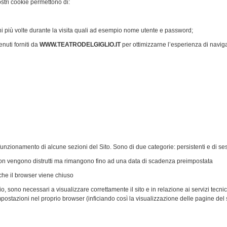
stri cookie permettono di:
i più volte durante la visita quali ad esempio nome utente e password;
nuti forniti da
WWW.TEATRODELGIGLIO.IT
per ottimizzarne l’esperienza di navigaz
 funzionamento di alcune sezioni del Sito. Sono di due categorie: persistenti e di se
on vengono distrutti ma rimangono fino ad una data di scadenza preimpostata
he il browser viene chiuso
, sono necessari a visualizzare correttamente il sito e in relazione ai servizi tecnici
mpostazioni nel proprio browser (inficiando così la visualizzazione delle pagine del s