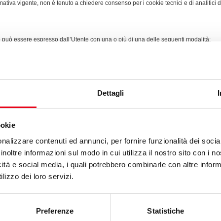
ativa vigente, non è tenuto a chiedere consenso per i cookie tecnici e di analitici di
nso può essere espresso dall’Utente con una o più di una delle seguenti modalità:
er utilizzato o dei relativi programmi informatici utilizzati per navigare le pagi
so dei servizi di terze parti
all’utente di utilizzare o visualizzare parti del Sito.
Dettagli
ookie
nalizzare contenuti ed annunci, per fornire funzionalità dei socia
ri siti Web che dispongono di una propria informativa sulla privacy che può essere 
inoltre informazioni sul modo in cui utilizza il nostro sito con i 
risponde di questi siti.
icità e social media, i quali potrebbero combinarle con altre inform
lizzo dei loro servizi.
 cookie per personalizzare contenuti ed annunci, per fornire funzionalità dei social me
i utilizza il nostro sito con i nostri partner che si occupano di analisi dei dati web,
 loro o che hanno raccolto dal suo utilizzo dei loro servizi.
Preferenze
Statistiche
ssere utilizzati dai siti web per rendere più efficiente l'esperienza per l'utente.