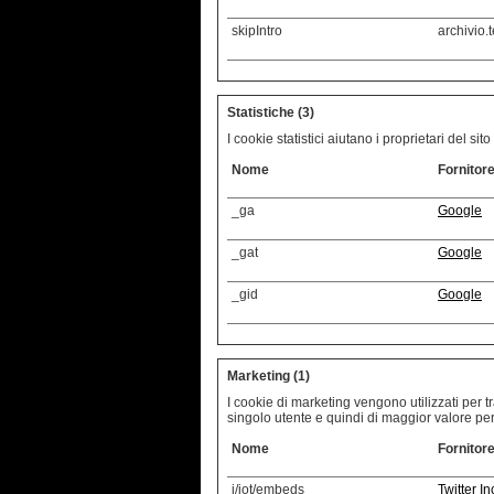
skipIntro
archivio.t
Statistiche (3)
I cookie statistici aiutano i proprietari del 
Nome
Fornitor
_ga
Google
_gat
Google
_gid
Google
Marketing (1)
I cookie di marketing vengono utilizzati per tra
singolo utente e quindi di maggior valore per e
Nome
Fornitor
i/jot/embeds
Twitter In