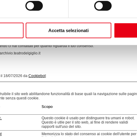
kie sul suo dispositivo se sono strettamente necessari per il funzionamento di questo
uni cookie sono collocati da servizi di terzi che compaiono sulle nostre pagine.
revocare il proprio consenso dalla Dichiarazione dei cookie sul nostro sito Web.
Accetta selezionati
i e come trattiamo i dati personali nella nostra Informativa sulla privacy.
ando ci hai contattati per quanto riguarda il tuo consenso.
archivio.teatrodelgiglio.it
a il 18/07/2026 da
Cookiebot
:
ibile il sito web abilitandone funzionalità di base quali la navigazione sulle pagine e
nte senza questi cookie.
e
Scopo
c.
Questo cookie è usato per distinguere tra umani e robot.
Questo è utile per il sito web, al fine di rendere validi
rapporti sull'uso del sito.
t
Memorizza lo stato del consenso ai cookie dell'utente per