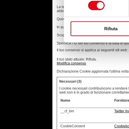
consenso
La legge afferma che possiamo memorizzare i coo
abbiamo bisogno del suo permesso.
Questo sito utilizza diversi tipi di cookie. Alc
In qualsiasi momento è possibile modificare o 
Rifiuta
Scopra di più su chi siamo, come può contattarc
Specifica l’ID del tuo consenso e la data di qu
Il tuo consenso si applica ai seguenti siti web: 
Il tuo stato attuale: Rifiuta.
Modifica consenso
Dichiarazione Cookie aggiornata l'ultima volt
Necessari (3)
I cookie necessari contribuiscono a rendere fru
web non è in grado di funzionare correttame
Nome
Fornitor
__cf_bm
Twitter In
CookieConsent
Cookiebo