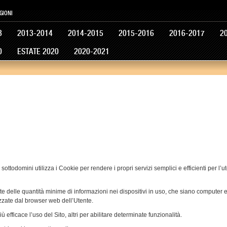
GIONI
3
2013-2014
2014-2015
2015-2016
2016-2017
2
0
ESTATE 2020
2020-2021
i sottodomini utilizza i Cookie per rendere i propri servizi semplici e efficienti per l
te delle quantità minime di informazioni nei dispositivi in uso, che siano computer e pe
lizzate dal browser web dell’Utente.
ù efficace l’uso del Sito, altri per abilitare determinate funzionalità.