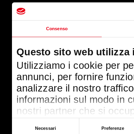
Consenso
Questo sito web utilizza 
Utilizziamo i cookie per p
annunci, per fornire funzio
analizzare il nostro traffic
informazioni sul modo in cui
nostri partner che si occup
pubblicità e social media,
Selezione
Necessari
Preferenze
del
con altre informazioni che