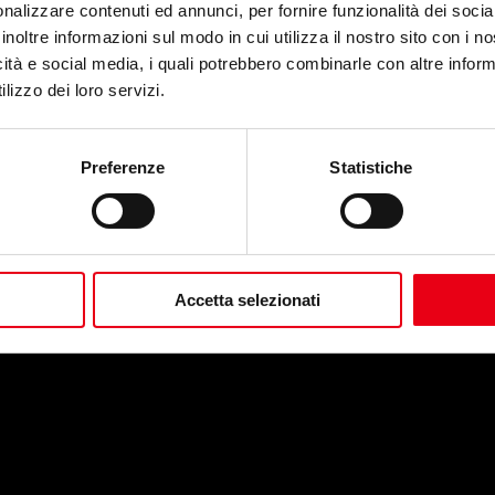
nalizzare contenuti ed annunci, per fornire funzionalità dei socia
Il Matrimonio Segreto
inoltre informazioni sul modo in cui utilizza il nostro sito con i 
Musica di Domenico Cimarosa
icità e social media, i quali potrebbero combinarle con altre inform
Venerdì 7 febbraio ore 20.30, domenica 9 febbraio ore 16.00
lizzo dei loro servizi.
Les Contes D’Hoffmann
Musica di Jacques Offenbach
Preferenze
Statistiche
Sabato 22 febbraio ore 20.30, domenica 23 febbraio ore 16.00
Accetta selezionati