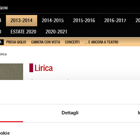
GIONI
3
2013-2014
2014-2015
2015-2016
2016-2017
2
0
ESTATE 2020
2020-2021
A
PROSA GIGLIO
CAMERA CON VISTA
CONCERTI
... E ANCORA A TEATRO
irica
Lirica
prossimamente
spettacoli passati
Carmen
Musica di Georges Bizet
Sabato 23 novembre ore 20.30, domenica 24 novembre ore 16
Dettagli
Falstaff
Musica di Giuseppe Verdi
ookie
Venerdì 13 dicembre ore 20.30, domenica 15 dicembre ore 16.