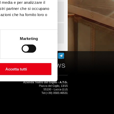
l media e per analizzare il
nostri partner che si occupano
azioni che ha fornito loro o
Marketing
SEGUICI SU:
Accetta tutti
Azienda Teatro del Giglio - A.T.G.
Piazza del Giglio, 13/15
55100
-
Lucca (LU)
Tel:
(+39) 0583.46531