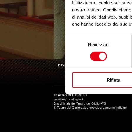
Utilizziamo i cookie per perso
nostro traffico. Condividiamo 
di analisi dei dati web, pubbl
che hanno raccolto dal suo uti
Selezione
Necessari
del
consenso
PRIVACY POLICY
COOKIE POLICY
Rifiuta
TEATRO DEL GIGLIO
www.teatrodelgiglio.it
Sito ufficiale del Teatro del Giglio ATG
© Teatro del Giglio salvo ove diversamente indicato