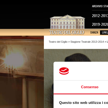
ARCHIVIO STA
2012-201
2019-202
DANZA
LIRIC
Teatro del Giglio
>
Stagione Teatrale 2013-2014
> L
Consenso
Questo sito web utilizza i c