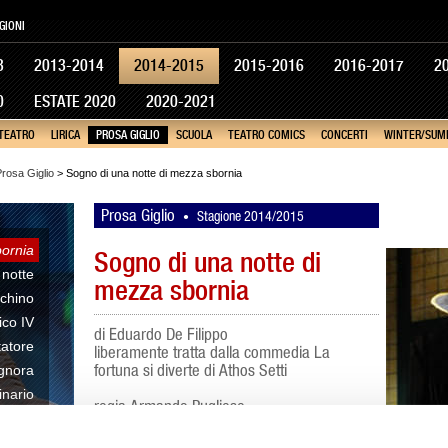
GIONI
3
2013-2014
2014-2015
2015-2016
2016-2017
2
0
ESTATE 2020
2020-2021
 TEATRO
LIRICA
PROSA GIGLIO
SCUOLA
TEATRO COMICS
CONCERTI
WINTER/SUM
rosa Giglio
> Sogno di una notte di mezza sbornia
Prosa Giglio
Stagione 2014/2015
•
bornia
Sogno di una notte di
 notte
mezza sbornia
cchino
ico IV
di Eduardo De Filippo
itatore
liberamente tratta dalla commedia La
fortuna si diverte di Athos Setti
ignora
inario
regia Armando Pugliese
inter
scene Bruno Buonincontri
costumi Silvia Polidori
inter