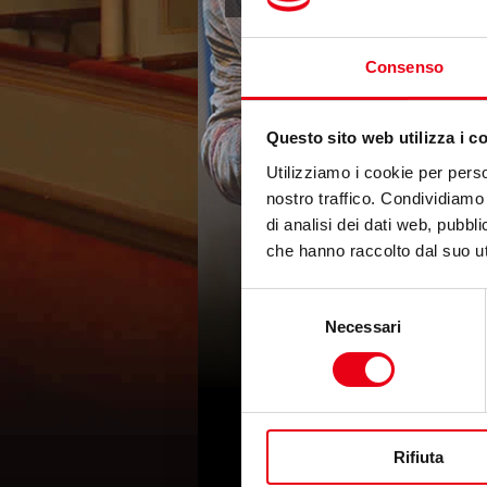
Consenso
Questo sito web utilizza i c
Utilizziamo i cookie per perso
nostro traffico. Condividiamo 
di analisi dei dati web, pubbl
che hanno raccolto dal suo uti
Selezione
Necessari
del
consenso
Rifiuta