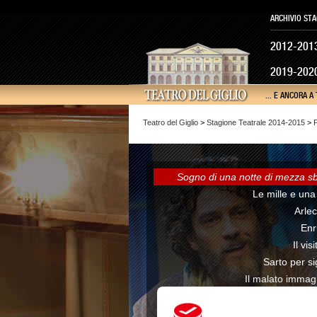
ARCHIVIO STA
2012-201
2019-202
... E ANCORA A
Teatro del Giglio
>
Stagione Teatrale 2014-2015
>
P
Sogno di una notte di mezza s
Le mille e una
Arle
Enr
Il vis
Sarto per s
Il malato immag
W
W