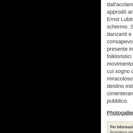
dall'accla
approdò an
Ernst Lubit
schermo. Si
danzanti e 
consapevole
presente in 
folkloristi
movimento v
cui sogno d
miracoloso 
destino ind
cimenteran
pubblico.
Photogalle
Per informazi
Biglietteria de