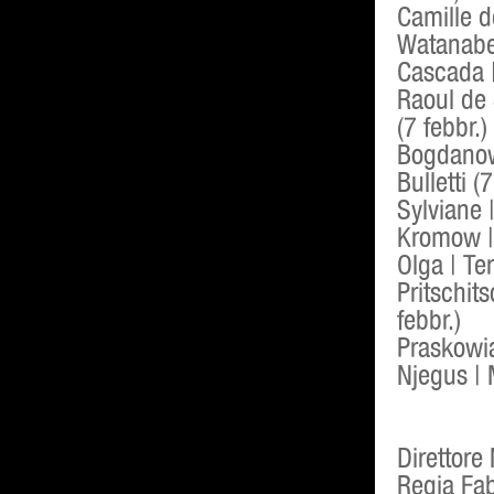
Camille de
Watanabe 
Cascada |
Raoul de 
(7 febbr.)
Bogdanowi
Bulletti (7
Sylviane |
Kromow | 
Olga | Te
Pritschit
febbr.)
Praskowia
Njegus | 
Direttore
Regia Fab