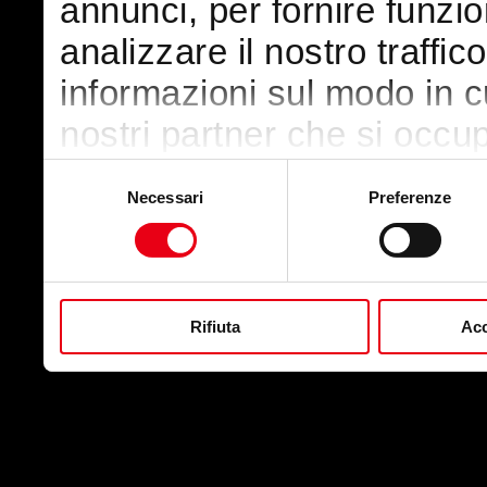
annunci, per fornire funzio
analizzare il nostro traffic
informazioni sul modo in cui
nostri partner che si occup
pubblicità e social media,
Selezione
Necessari
Preferenze
del
con altre informazioni che
consenso
raccolto dal suo utilizzo de
Rifiuta
Acc