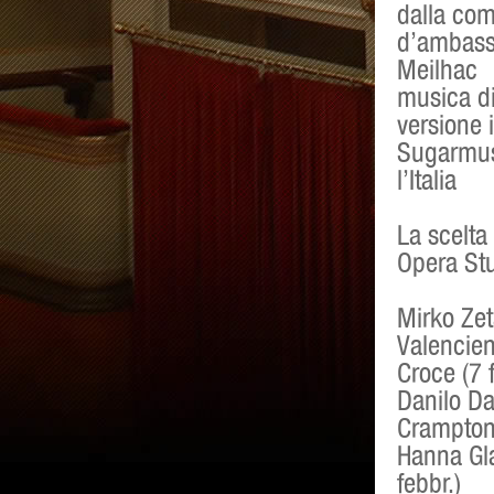
dalla co
d’ambass
Meilhac
musica di
versione 
Sugarmusi
l’Italia
La scelta 
Opera St
Mirko Zet
Valencien
Croce (7 
Danilo Da
Crampton 
Hanna Gla
febbr.)