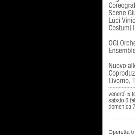
Coreograf
Scene Giu
Luci Vinic
Costumi I
OGI Orche
Ensemble 
Nuovo all
Coproduzi
Livorno, 
venerdì 5 f
sabato 6 f
domenica 7
Operetta tr