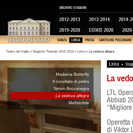
ARCHIVIO STAGIONI
2012-2013
2013-2014
2014-2
2019-2020
ESTATE 2020
2020
DANZA
LIRICA
PROSA
CARTOLINE PUCCINIANE
Teatro del Giglio
>
Stagione Teatrale 2015-2016
>
Lirica
> La vedova allegra
Lirica
Stag
•
Madama Butterfly
La vedo
Il convitato di pietra
Simon Boccanegra
LTL Oper
La vedova allegra
Abbiati 2
Mefistofele
“Migliore 
Operetta i
di Viktor