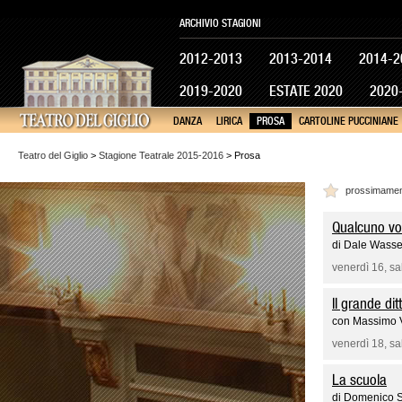
ARCHIVIO STAGIONI
2012-2013
2013-2014
2014-2
2019-2020
ESTATE 2020
2020
DANZA
LIRICA
PROSA
CARTOLINE PUCCINIANE
Teatro del Giglio
>
Stagione Teatrale 2015-2016
> Prosa
prossimame
Qualcuno vol
di Dale Wass
venerdì 16, s
Il grande dit
con Massimo V
venerdì 18, s
La scuola
di Domenico 