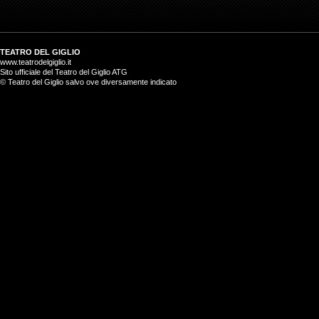
TEATRO DEL GIGLIO
www.teatrodelgiglio.it
Sito ufficiale del Teatro del Giglio ATG
© Teatro del Giglio salvo ove diversamente indicato