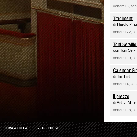
venerdì 8, sa
Tradimenti
di Harold Pint
venerdì 22, s
Toni Servill
con Toni Servi
venerdì 19, s
Calendar Gir
di Tim Firth
venerdì 4, sa
Il prezzo
di Arthur Miller
venerdì 18, s
PRIVACY POLICY
COOKIE POLICY