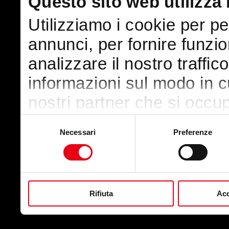
Questo sito web utilizza 
Utilizziamo i cookie per p
annunci, per fornire funzio
analizzare il nostro traffic
informazioni sul modo in cui
nostri partner che si occup
pubblicità e social media,
Selezione
Necessari
Preferenze
del
con altre informazioni che
consenso
raccolto dal suo utilizzo de
Rifiuta
Acc