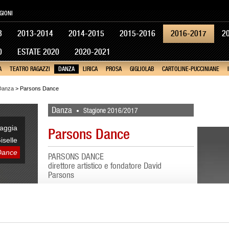
GIONI
3
2013-2014
2014-2015
2015-2016
2016-2017
2
0
ESTATE 2020
2020-2021
A
TEATRO RAGAZZI
DANZA
LIRICA
PROSA
GIGLIOLAB
CARTOLINE-PUCCINIANE
Danza
> Parsons Dance
Danza
Stagione 2016/2017
•
iaggia
Parsons Dance
iselle
Dance
PARSONS DANCE
direttore artistico e fondatore David
Parsons
La Parsons Dance è una compagnia di
danza moderna con sede a New York
riconosciuta a livello internazionale per la
creazione e l’esecuzione di brani di danza