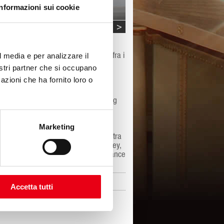
Informazioni sui cookie
<
>
ce è nota per la sua danza energica,
ti di spicco nelle diverse discipline fra i
l media e per analizzare il
William Ivey Long, Donna Karan, Annie
nostri partner che si occupano
azioni che ha fornito loro o
, nei cinque continenti e nei più
il The Kennedy Center for the Performing
atro La Fenice di Venezia e il Teatro
Marketing
re coreografiche di David Parsons, tra
l New York City Ballet, dall’Alvin Ailey,
Il pubblico ha anche visto Parsons Dance
.
Accetta tutti