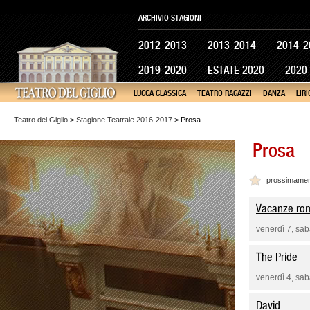
ARCHIVIO STAGIONI
2012-2013
2013-2014
2014-2
2019-2020
ESTATE 2020
2020
LUCCA CLASSICA
TEATRO RAGAZZI
DANZA
LIRI
Teatro del Giglio
>
Stagione Teatrale 2016-2017
> Prosa
Prosa
prossimame
Vacanze ro
venerdì 7, sa
The Pride
venerdì 4, sa
David