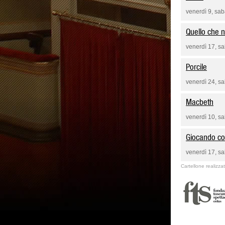
venerdì 9, sa
Quello che 
venerdì 17, s
Porcile
venerdì 24, s
Macbeth
venerdì 10, s
Giocando co
venerdì 17, s
Cartellone realizz