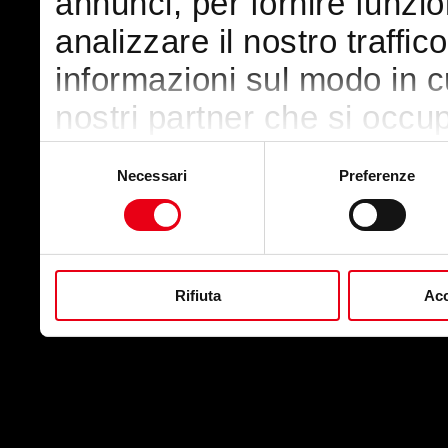
annunci, per fornire funzio
analizzare il nostro traffic
informazioni sul modo in cui
nostri partner che si occup
pubblicità e social media,
Selezione
Necessari
Preferenze
del
con altre informazioni che
consenso
raccolto dal suo utilizzo de
Rifiuta
Acc