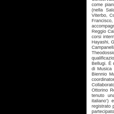
come piani
(nella Sa
Viterbo, C
Francisco
accompagna
Reggio Cala
corsi inter
Hayashi, G
Campanella
Theodossio
qualificaz
Bellugi. È
di Musica 
Biennio Ma
coordinato
Collaborat
Ottorino R
tenuto un
italiano’)
registrato 
partecipa