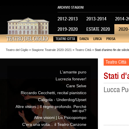
ARCHIVIO STAGIONI
2012-2013
2013-2014
2014-2
2019-2020
ESTATE 2020
2020
TEATRO CITTÀ
DANZA
LIRICA
PROSA
Teatro del Giglio
>
Stagione Teatrale 2020-2021
>
Teatro Città
> Stati d'animo fin de siècl
Teatro Città
L'amante puro
Stati d
Lucrezia forever!
Care Selve
Lucca Pu
Riccardo Cecchetti, recital pianistico
Caligola - Underdog/Upset
Altre visioni | Il regno profondo. Perchè
sei qui?
Altre visioni | Lo Psicopompo
C'era una volta... il Teatro Canzone