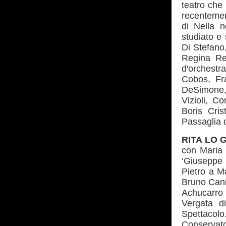
teatro che 
recentemen
di Nella n
studiato e 
Di Stefano,
Regina Re
d'orchestr
Cobos, Fra
DeSimone, 
Vizioli, C
Boris Cris
Passaglia 
RITA LO 
con Maria 
‘Giuseppe 
Pietro a Ma
Bruno Cani
Achucarro 
Vergata d
Spettacol
Conservator