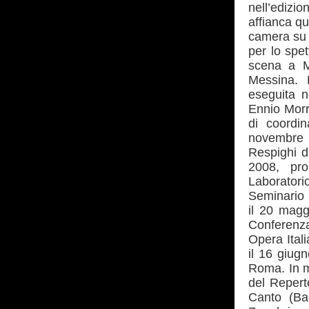
nell’edizio
affianca qu
camera su 
per lo spe
scena a M
Messina. 
eseguita n
Ennio Morr
di coordin
novembre 
Respighi d
2008, pr
Laboratori
Seminario 
il 20 magg
Conferenz
Opera Ital
il 16 giug
Roma. In m
del Reperto
Canto (Ba