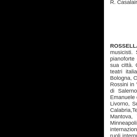
R. Casalain
Cuore
ROSSELL
musicisti.
pianoforte
sua città.
teatri ita
Bologna, C
Rossini in
di Salerno
Emanuele d
Livorno, S
Calabria,T
Mantova, 
Minneapoli
internazion
ruoli inter