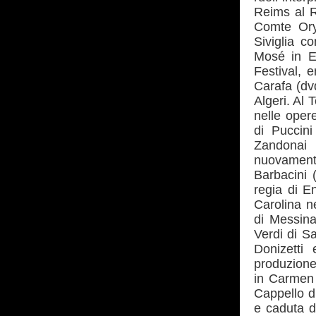
Reims al R
Comte Ory
Siviglia c
Mosé in E
Festival, 
Carafa (dvd
Algeri. Al 
nelle oper
di Puccin
Zandonai 
nuovamente
Barbacini 
regia di E
Carolina n
di Messina,
Verdi di S
Donizetti
produzione
in Carmen d
Cappello di
e caduta d