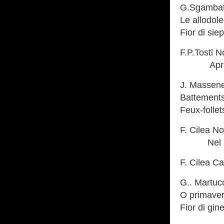
G.Sgambati
Le allodole
Fior di sie
F.P.Tosti N
Apri
J. Massene
Battements
Feux-folle
F. Cilea No
Nel rid
F. Cilea Ca
G.. Martuc
O primave
Fior di gin