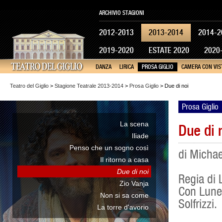
ARCHIVIO STAGIONI
2012-2013
2013-2014
2014-2
2019-2020
ESTATE 2020
2020
DANZA
LIRICA
PROSA GIGLIO
CAMERA CON VIS
Teatro del Giglio
>
Stagione Teatrale 2013-2014
>
Prosa Giglio
> Due di noi
Prosa Giglio
La scena
Due di 
Iliade
Penso che un sogno così
di Michae
Il ritorno a casa
Due di noi
Regia di
Zio Vanja
Con Lunet
Non si sa come
Solfrizzi.
La torre d'avorio