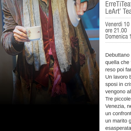
ErreTiTea
LeArt’ Te
Venerdì 10
ore 21.00
Domenica 1
Debuttano p
quella che 
reso poi fa
Un lavoro br
sposi in cr
vengono all
Tre piccol
Venezia, ne
un confron
un marito g
esasperata