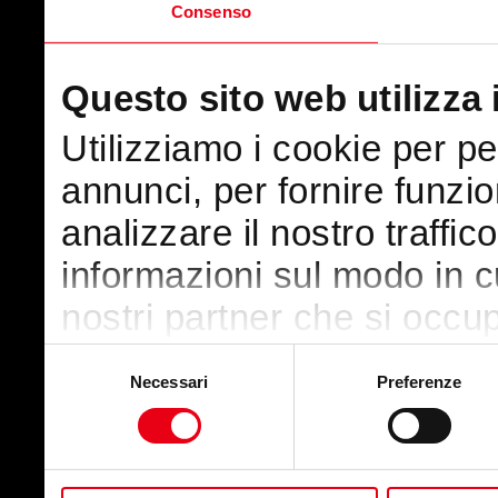
Consenso
Questo sito web utilizza 
Utilizziamo i cookie per p
annunci, per fornire funzio
analizzare il nostro traffic
informazioni sul modo in cui
nostri partner che si occup
pubblicità e social media,
Selezione
Necessari
Preferenze
del
con altre informazioni che
consenso
raccolto dal suo utilizzo de