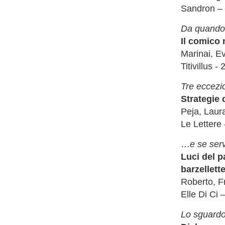
Sandron –
Da quando e
Il comico n
Marinai, E
Titivillus -
Tre eccezio
Strategie 
Peja, Laur
Le Lettere
…
e se ser
Luci del p
barzellett
Roberto, F
Elle Di Ci 
Lo sguardo 