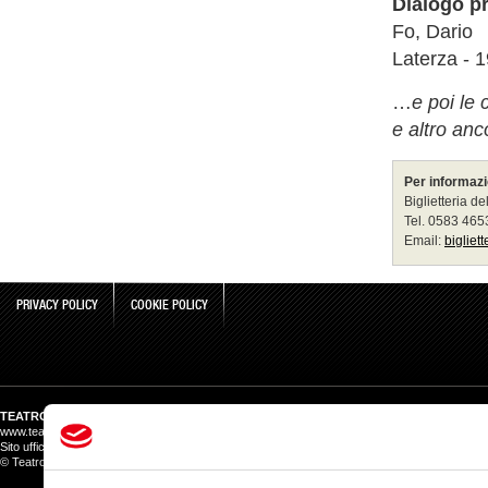
Dialogo pr
Fo, Dario
Laterza - 
…
e poi le
e altro anc
Per informazi
Biglietteria de
Tel. 0583 46
Email:
bigliet
PRIVACY POLICY
COOKIE POLICY
TEATRO DEL GIGLIO
www.teatrodelgiglio.it
Sito ufficiale del Teatro del Giglio ATG
© Teatro del Giglio salvo ove diversamente indicato