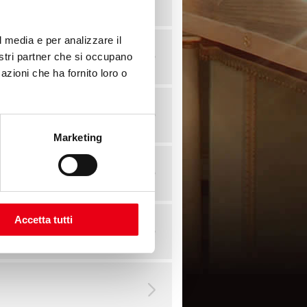
bre ore 16.30
l media e per analizzare il
nostri partner che si occupano
 ore 16.30
azioni che ha fornito loro o
io ore 16.30
Marketing
io ore 16.30
Accetta tutti
io ore 16.30