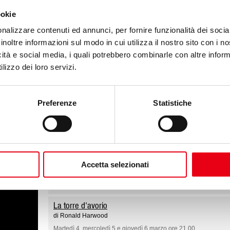
Venerdì 29 e sabato 30 novembre ore 21.00, domenica 1 dicem
ookie
Il ritorno a casa
nalizzare contenuti ed annunci, per fornire funzionalità dei socia
di Harold Pinter
inoltre informazioni sul modo in cui utilizza il nostro sito con i 
Venerdì 6 e sabato 7 dicembre ore 21.00, domenica 8 dicembre
icità e social media, i quali potrebbero combinarle con altre inform
lizzo dei loro servizi.
Due di noi
di Michael Frayn
Venerdì 10 e sabato 11 gennaio ore 21.00, domenica 12 genna
Preferenze
Statistiche
Zio Vanja
di Anton Čechov
Venerdì 24 e sabato 25 gennaio ore 21.00, domenica 26 genna
Non si sa come
Accetta selezionati
di Luigi Pirandello
Venerdì 14 e sabato 15 febbraio ore 21.00, domenica 16 febbra
La torre d'avorio
di Ronald Harwood
Martedì 4, mercoledì 5 e giovedì 6 marzo ore 21.00