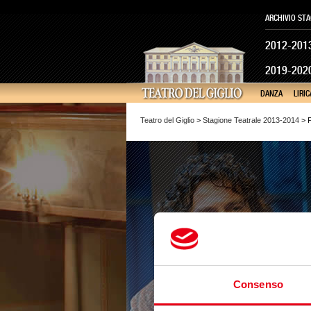
ARCHIVIO STA
2012-201
2019-202
DANZA
LIRIC
Teatro del Giglio
>
Stagione Teatrale 2013-2014
> P
Consenso