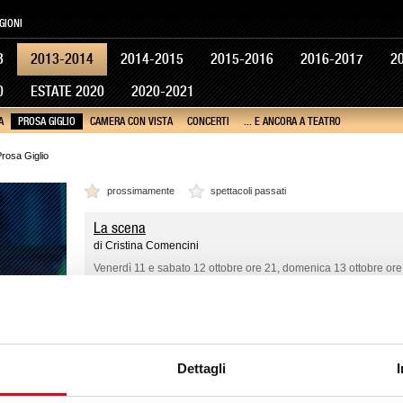
GIONI
3
2013-2014
2014-2015
2015-2016
2016-2017
2
0
ESTATE 2020
2020-2021
A
PROSA GIGLIO
CAMERA CON VISTA
CONCERTI
... E ANCORA A TEATRO
rosa Giglio
prossimamente
spettacoli passati
La scena
di Cristina Comencini
Venerdì 11 e sabato 12 ottobre ore 21, domenica 13 ottobre ore
Iliade
da Omero
Venerdì 8 e sabato 9 novembre ore 21.00, domenica 10 novem
Dettagli
Penso che un sogno così
di Giuseppe Fiorello e Vittorio Moroni