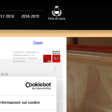
017-2018
2018-2019
Tweet
Cartellone realizzato in
collaborazione con
Fondazione Toscana
Spettacolo
 16.30
bre ore 16.30
Informazioni sui cookie