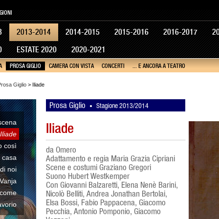
GIONI
3
2013-2014
2014-2015
2015-2016
2016-2017
2
0
ESTATE 2020
2020-2021
A
PROSA GIGLIO
CAMERA CON VISTA
CONCERTI
... E ANCORA A TEATRO
rosa Giglio
> Iliade
Prosa Giglio
Stagione 2013/2014
•
scena
Iliade
Iliade
 così
da Omero
a casa
Adattamento e regia Maria Grazia Cipriani
Scene e costumi Graziano Gregori
di noi
Suono Hubert Westkemper
 Vanja
Con Giovanni Balzaretti, Elena Nenè Barini,
 come
Nicolò Belliti, Andrea Jonathan Bertolai,
Elsa Bossi, Fabio Pappacena, Giacomo
avorio
Pecchia, Antonio Pomponio, Giacomo