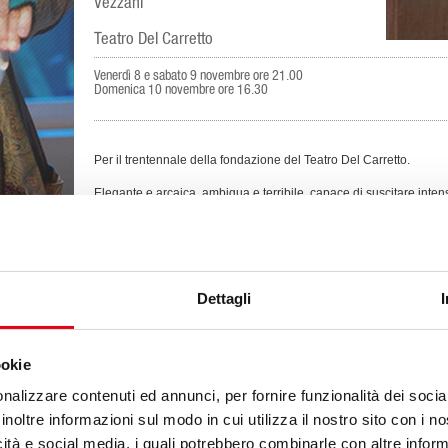
Vezzani
Teatro Del Carretto
Venerdì 8 e sabato 9 novembre ore 21.00
Domenica 10 novembre ore 16.30
Per il trentennale della fondazione del Teatro Del Carretto.
Elegante e arcaica, ambigua e terribile, capace di suscitare intens
per la regia di Maria Grazia Cipriani, che la riprende oggi (scelta 
per celebrare i trent’anni del Teatro del Carretto.
Sullo spettacolo, Vittorio Gassman scrisse:
«
Che felicità artistico-artigianale promana dall’Iliade del Teatro D
Dettagli
L’assunzione del senso epico vi è risolta attraverso i materiali um
metaforica che testimonia in ogni suo elemento la partecipazione 
rinascimentale.
ookie
Si sente, traspira dalla rappresentazione una stretta integrazion
nalizzare contenuti ed annunci, per fornire funzionalità dei socia
aulici della ricostruzione o dell’astrazione intellettuale ma con qu
analogico che - sintetizzando e fisicamente concretando in “gesti” 
inoltre informazioni sul modo in cui utilizza il nostro sito con i 
del testo - rende ogni aspetto della vicenda perspicuo e tangibi
icità e social media, i quali potrebbero combinarle con altre inform