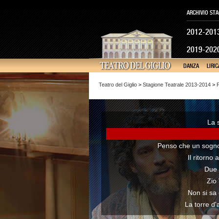
ARCHIVIO STA
2012-201
2019-202
DANZA
LIRIC
Teatro del Giglio
>
Stagione Teatrale 2013-2014
>
P
La 
Penso che un sogno
Il ritorno 
Due 
Zio
Non si sa
La torre d'