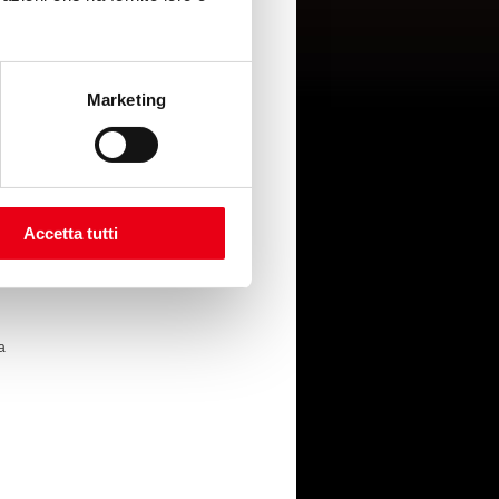
e raggiunta.»
Marketing
a Biblioteca del Teatro del Giglio
Accetta tutti
a