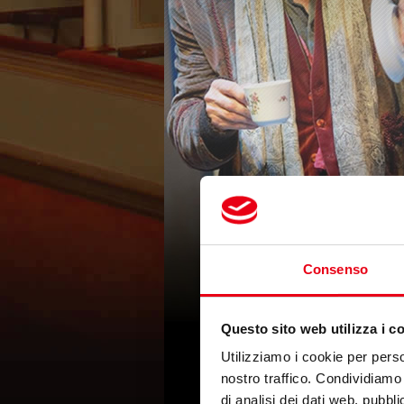
Consenso
Questo sito web utilizza i c
Utilizziamo i cookie per perso
nostro traffico. Condividiamo 
di analisi dei dati web, pubbl