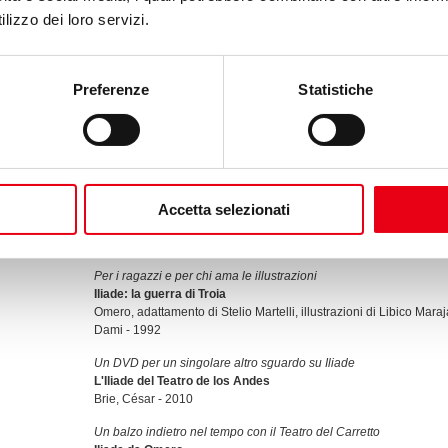
popolare.
lizzo dei loro servizi.
Ecco: aristocratico e popolare, un’endiadi rara e qui perfettament
Preferenze
Statistiche
[foto di Guido Mencari ©]
---
Alcune delle risorse e dei materiali per approfondire presenti nell
L’originale in greco con il testo a fronte italiano
Iliade
Accetta selezionati
Omero, traduzione di Rosa Calzecchi Onesti
Einaudi - 1963
Per i ragazzi e per chi ama le illustrazioni
Iliade: la guerra di Troia
Omero, adattamento di Stelio Martelli, illustrazioni di Libico Maraj
Dami - 1992
Un DVD per un singolare altro sguardo su Iliade
L'Iliade del Teatro de los Andes
Brie, César - 2010
Un balzo indietro nel tempo con il Teatro del Carretto