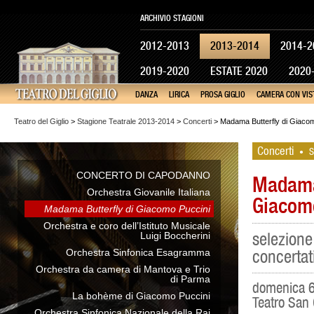
ARCHIVIO STAGIONI
2012-2013
2013-2014
2014-2
2019-2020
ESTATE 2020
2020
DANZA
LIRICA
PROSA GIGLIO
CAMERA CON VIS
Teatro del Giglio
>
Stagione Teatrale 2013-2014
>
Concerti
> Madama Butterfly di Giaco
Concerti
S
•
CONCERTO DI CAPODANNO
Madama 
Orchestra Giovanile Italiana
Giacom
Madama Butterfly di Giacomo Puccini
Orchestra e coro dell’Istituto Musicale
selezione 
Luigi Boccherini
Orchestra Sinfonica Esagramma
concertat
Orchestra da camera di Mantova e Trio
di Parma
domenica 6 
La bohème di Giacomo Puccini
Teatro San
Orchestra Sinfonica Nazionale della Rai