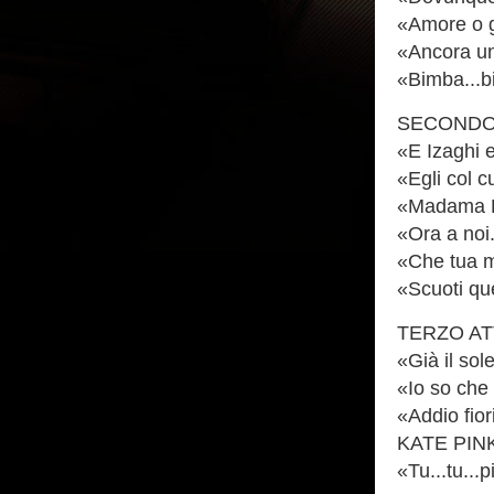
«Amore o 
«Ancora un
«Bimba...
SECONDO
«E Izaghi 
«Egli col 
«Madama B
«Ora a no
«Che tua m
«Scuoti qu
TERZO A
«Già il so
«Io so ch
«Addio fi
KATE PIN
«Tu...tu...