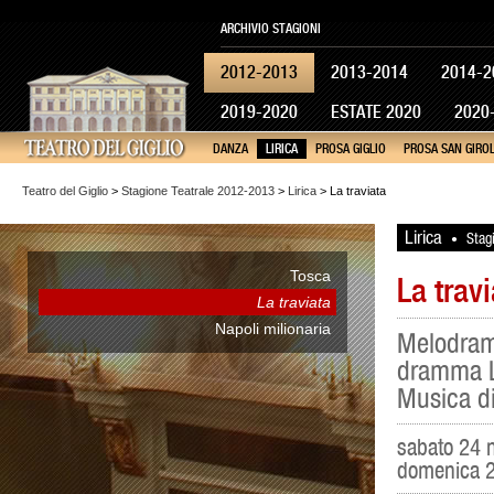
ARCHIVIO STAGIONI
2012-2013
2013-2014
2014-2
2019-2020
ESTATE 2020
2020
DANZA
LIRICA
PROSA GIGLIO
PROSA SAN GIRO
Teatro del Giglio
>
Stagione Teatrale 2012-2013
>
Lirica
> La traviata
Lirica
Stag
•
Tosca
La travi
La traviata
Napoli milionaria
Melodramm
dramma L
Musica di
sabato 24 
domenica 2