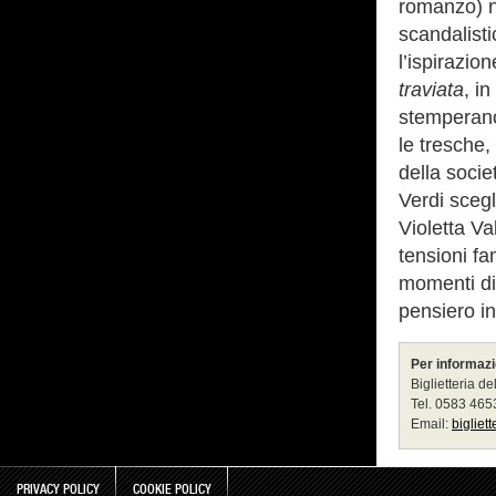
romanzo) n
scandalisti
l’ispirazi
traviata
, i
stemperano
le tresche,
della socie
Verdi scegl
Violetta Va
tensioni fa
momenti di 
pensiero in
Per informazi
Biglietteria de
Tel. 0583 46
Email:
bigliet
PRIVACY POLICY
COOKIE POLICY