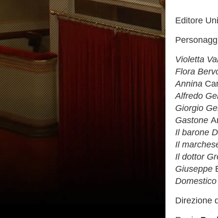
Editore Uni
Personaggi 
Violetta Va
Flora Berv
Annina
Car
Alfredo G
Giorgio Ge
Gastone
A
Il barone 
Il marche
Il dottor G
Giuseppe
Domestico
Direzione 