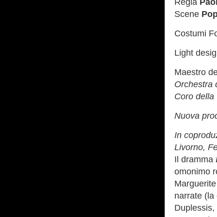
Regia
Paol
Scene
Pop
Costumi Fo
Light desi
Maestro de
Orchestra 
Coro della
Nuova prod
In coproduz
Livorno, Fe
Il dramma
omonimo ro
Marguerite
narrate (la
Duplessis, 