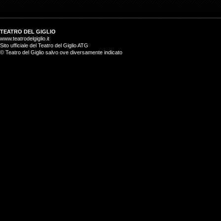
TEATRO DEL GIGLIO
www.teatrodelgiglio.it
Sito ufficiale del Teatro del Giglio ATG
© Teatro del Giglio salvo ove diversamente indicato