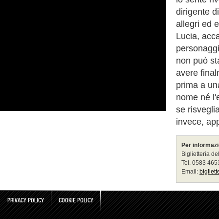
dirigente 
allegri ed 
Lucia, acc
personaggi 
non può st
avere final
prima a una
nome né l'e
se risvegli
invece, ap
Per informazi
Biglietteria de
Tel. 0583 46
Email:
bigliet
PRIVACY POLICY
COOKIE POLICY