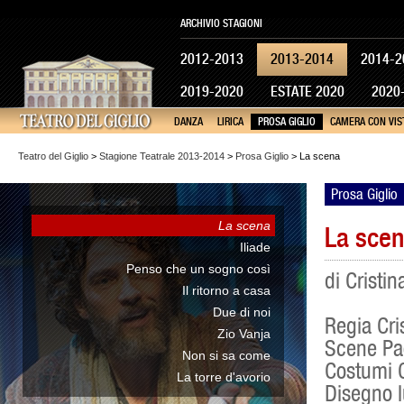
ARCHIVIO STAGIONI
2012-2013
2013-2014
2014-2
2019-2020
ESTATE 2020
2020
DANZA
LIRICA
PROSA GIGLIO
CAMERA CON VIS
Teatro del Giglio
>
Stagione Teatrale 2013-2014
>
Prosa Giglio
> La scena
Prosa Giglio
La scena
La sce
Iliade
Penso che un sogno così
di Cristi
Il ritorno a casa
Due di noi
Regia Cri
Zio Vanja
Scene Pa
Non si sa come
Costumi C
La torre d'avorio
Disegno l