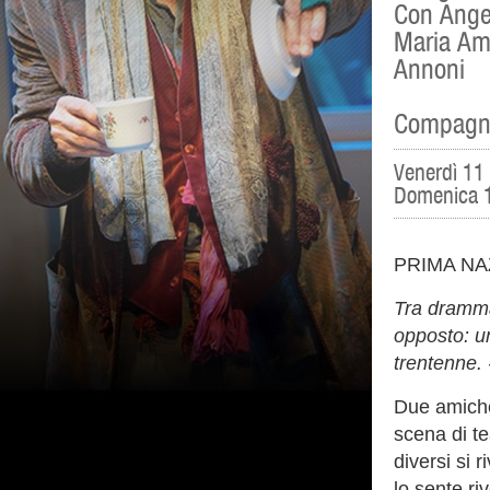
Con Ange
Maria Ame
Annoni
Compagni
Venerdì 11 
Domenica 1
PRIMA NA
Tra dramma
opposto: un
trentenne.
Due amiche
scena di te
diversi si 
lo sente ri