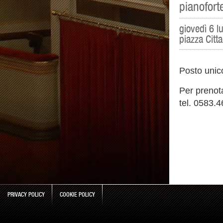
pianofort
giovedì 6 l
piazza Citt
Posto unic
Per prenotaz
tel. 0583.
PRIVACY POLICY
COOKIE POLICY