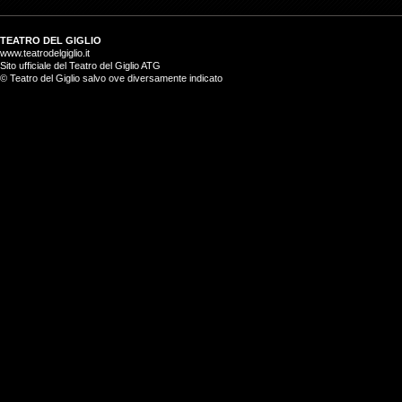
TEATRO DEL GIGLIO
www.teatrodelgiglio.it
Sito ufficiale del Teatro del Giglio ATG
© Teatro del Giglio salvo ove diversamente indicato