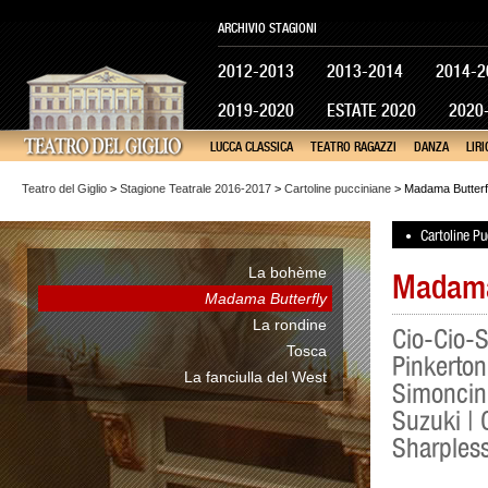
ARCHIVIO STAGIONI
2012-2013
2013-2014
2014-2
2019-2020
ESTATE 2020
2020
LUCCA CLASSICA
TEATRO RAGAZZI
DANZA
LIRI
Teatro del Giglio
>
Stagione Teatrale 2016-2017
>
Cartoline pucciniane
> Madama Butterf
Cartoline Pu
•
La bohème
Madama
Madama Butterfly
La rondine
Cio-Cio-
Tosca
Pinkerto
La fanciulla del West
Simoncin
Suzuki | 
Sharpless