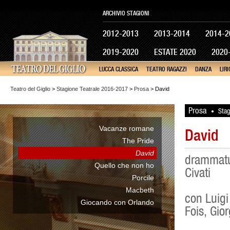
ARCHIVIO STAGIONI
2012-2013
2013-2014
2014-2
2019-2020
ESTATE 2020
2020
LUCCA CLASSICA
TEATRO RAGAZZI
DANZA
LIRI
Teatro del Giglio
>
Stagione Teatrale 2016-2017
>
Prosa
> David
Prosa
Sta
•
Vacanze romane
David
The Pride
David
drammatu
Quello che non ho
Civati
Porcile
Macbeth
con Luigi
Giocando con Orlando
Fois, Gio