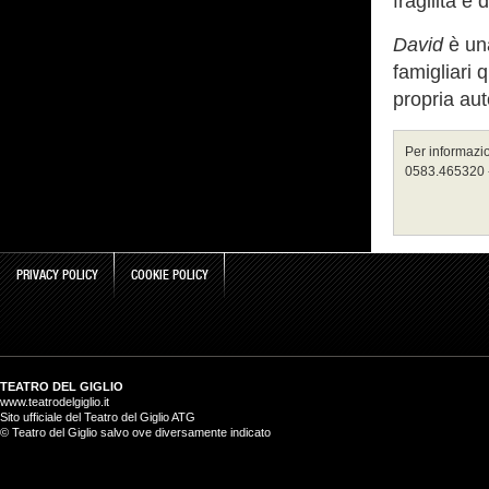
fragilità e
David
è u
famigliari
propria au
Per informazion
0583.465320 - 
PRIVACY POLICY
COOKIE POLICY
TEATRO DEL GIGLIO
www.teatrodelgiglio.it
Sito ufficiale del Teatro del Giglio ATG
© Teatro del Giglio salvo ove diversamente indicato