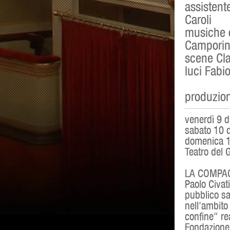
assistent
Caroli
musiche o
Camporin
scene Cl
luci Fabi
produzion
venerdì 9 
sabato 10 
domenica 1
Teatro del G
LA COMPAG
Paolo Civati
pubblico sa
nell'ambito 
confine" re
Fondazione 