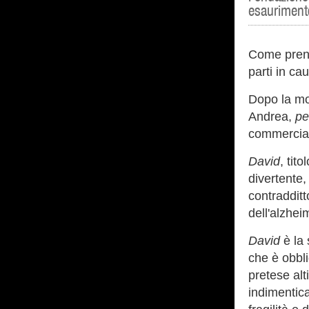
esaurimento
Come prende
parti in cau
Dopo la mor
Andrea,
pe
commerciali
David
, tit
divertente, 
contradditt
dell'alzhei
David
è la
che è obbl
pretese alti
indimentica