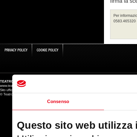
firma la sc
Per informazion
0583.465320 - 
PRIVACY POLICY
COOKIE POLICY
TEATRO DEL GIGLIO
www.teatrodelgiglio.it
Sito ufficiale del Teatro del Giglio ATG
© Teatro del Giglio salvo ove diversamente indicato
Consenso
Questo sito web utilizza 