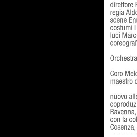
direttore
regia Ald
scene En
costumi L
luci Marc
coreograf
Orchestra
Coro Mel
maestro d
nuovo all
coproduzi
Ravenna, 
con la co
Cosenza,