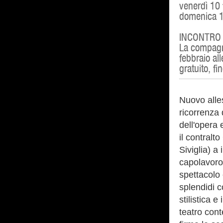
venerdì 10
domenica 1
INCONTRO 
La compagni
febbraio all
gratuito, f
Nuovo alles
ricorrenza
dell'opera 
il contralt
Siviglia) a 
capolavoro 
spettacolo 
splendidi c
stilistica 
teatro con