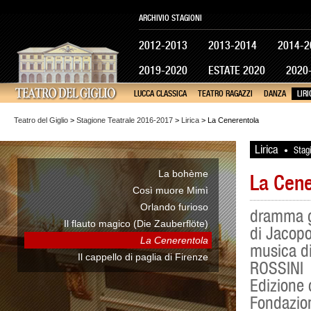
ARCHIVIO STAGIONI
2012-2013
2013-2014
2014-2
2019-2020
ESTATE 2020
2020
LUCCA CLASSICA
TEATRO RAGAZZI
DANZA
LIRI
Teatro del Giglio
>
Stagione Teatrale 2016-2017
>
Lirica
> La Cenerentola
Lirica
Stag
•
La bohème
La Cene
Così muore Mimì
Orlando furioso
dramma gi
Il flauto magico (Die Zauberflöte)
di Jacopo
La Cenerentola
musica d
Il cappello di paglia di Firenze
ROSSINI
Edizione c
Fondazion