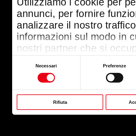
Utilizziamo i cookie per p
annunci, per fornire funzio
analizzare il nostro traffic
informazioni sul modo in cui
nostri partner che si occup
pubblicità e social media,
Selezione
Necessari
Preferenze
del
con altre informazioni che
consenso
raccolto dal suo utilizzo de
Rifiuta
Acc