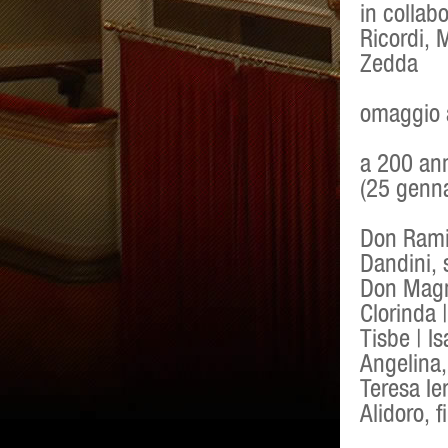
in collab
Ricordi, 
Zedda
omaggio a
a 200 ann
(25 genn
Don Ramir
Dandini, 
Don Magn
Clorinda |
Tisbe | I
Angelina,
Teresa Ie
Alidoro, 